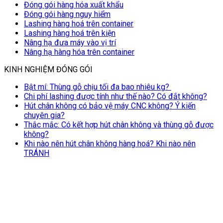
Đóng gói hàng hóa xuất khẩu
Đóng gói hàng nguy hiểm
Lashing hàng hoá trên container
Lashing hàng hoá trên kiện
Nâng hạ đưa máy vào vị trí
Nâng hạ hàng hóa trên container
KINH NGHIỆM ĐÓNG GÓI
Bật mí: Thùng gỗ chịu tối đa bao nhiêu kg?
Chi phí lashing được tính như thế nào? Có đắt không?
Hút chân không có bảo vệ máy CNC không? Ý kiến
chuyên gia?
Thắc mắc: Có kết hợp hút chân không và thùng gỗ được
không?
Khi nào nên hút chân không hàng hoá? Khi nào nên
TRÁNH