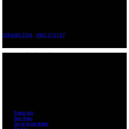
tinh@redantvn.com
CHI NHÁNH HỒ CHÍ MINH
G4/8 , Ấp 29, Xã Bình Lợi, Thành phố Hồ Chí Minh
028.6683.2326
|
0963.21.21.27
tamtt@redantvn.com
CÔNG TY CỔ PHẦN KIẾN ĐỎ VIỆT NAM
Mã số thuế:
0101171996
Địa Chỉ:
33 Nguyễn Đình Chiểu, Phường Hai Bà Trưng,
Thành phố Hà Nội.
Điện Thoại:
024.3576.3567
Email:
info@kiendovn.net
Giờ làm việc:
8:00 – 17:30
LIÊN KẾT NHANH
Trang chủ
Giới thiệu
Dự án hoàn thành