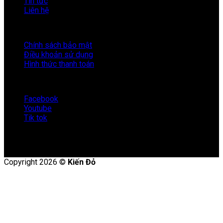
Tin tức
Liên hệ
HỖ TRỢ
Chính sách bảo mật
Điều khoản sử dụng
Hình thức thanh toán
KẾT NỐI VỚI KIẾN ĐỎ
Facebook
Youtube
Tik tok
Copyright 2026 ©
Kiến Đỏ