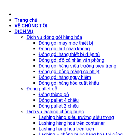
Trang chủ
VỀ CHÚNG TÔI
DỊCH VỤ
Dịch vụ đóng gói hàng hóa
Đóng gói máy móc thiết bị
Đóng gói hút chân không
Đóng gói hàng thiết bị điện tử
Đóng gói đồ cá nhân văn phòng
Đóng gói hàng siêu trường siêu trọng
Đóng gói bằng màng co nhiệt
Đóng gói hàng nguy hiểm
Đóng gói hàng hóa xuất khẩu
Đóng pallet gỗ
Đóng thùng gỗ
Đóng pallet 4 chiều
Đóng pallet 2 chiều
Dịch vụ lashing chằng buộc
Lashing hàng siêu trường siêu trọng
Lashing hàng hoá trên container
Lashing hàng hoá trên kiện
Lashing – chằng buộc hàng hóa tại cảng