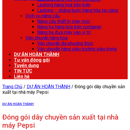
Lashing hàng hoá trên kiện
Lashing – chằng buộc hàng hóa tại cảng
Dịch vụ nâng cẩu
Nâng cẩu thiết bị máy móc
Nâng hạ hàng hóa trên container
Nâng hạ đưa máy vào vị trí
Vận chuyển hàng hóa
Vận chuyển đa phương thức
Vận chuyển hàng siêu trường siêu trọng
DỰ ÁN HOÀN THÀNH
Tư vấn đóng gói
Tuyển dụng
TIN TỨC
Liên hệ
Trang Chủ
/
DỰ ÁN HOÀN THÀNH
/
Đóng gói dây chuyền sản
xuất tại nhà máy Pepsi
DỰ ÁN HOÀN THÀNH
Đóng gói dây chuyền sản xuất tại nhà
máy Pepsi