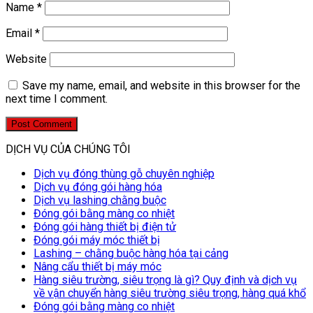
Name
*
Email
*
Website
Save my name, email, and website in this browser for the
next time I comment.
DỊCH VỤ CỦA CHÚNG TÔI
Dịch vụ đóng thùng gỗ chuyên nghiệp
Dịch vụ đóng gói hàng hóa
Dịch vụ lashing chằng buộc
Đóng gói bằng màng co nhiệt
Đóng gói hàng thiết bị điện tử
Đóng gói máy móc thiết bị
Lashing – chằng buộc hàng hóa tại cảng
Nâng cẩu thiết bị máy móc
Hàng siêu trường, siêu trọng là gì? Quy định và dịch vụ
về vận chuyển hàng siêu trường siêu trọng, hàng quá khổ
Đóng gói bằng màng co nhiệt