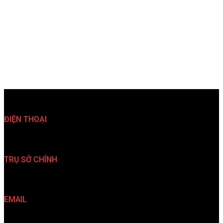
ĐIỆN THOẠI
(024)35 763 567 (024)35 763 527
TRỤ SỞ CHÍNH
33 Nguyễn Đình Chiểu, P. Hai Bà Trưng, TP. Hà Nội
EMAIL
info@kiendovn.net info@redantvn.com