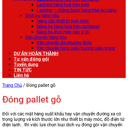
Lashing hàng hoá trên kiện
Lashing – chằng buộc hàng hóa tại cảng
Dịch vụ nâng cẩu
Nâng cẩu thiết bị máy móc
Nâng hạ hàng hóa trên container
Nâng hạ đưa máy vào vị trí
Vận chuyển hàng hóa
Vận chuyển đa phương thức
Vận chuyển hàng siêu trường siêu trọng
DỰ ÁN HOÀN THÀNH
Tư vấn đóng gói
Tuyển dụng
TIN TỨC
Liên hệ
Trang Chủ
/
Đóng pallet gỗ
Đóng pallet gỗ
Đối với các mặt hàng xuất khẩu hay vận chuyển đường xa có
trọng lượng và kích thước lớn như thiết bị máy móc, đồ điện tử
điện lạnh… thì việc lựa chọn loại dịch vụ đóng gói vận chuyển