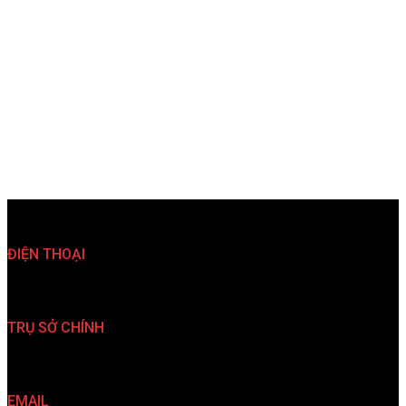
ĐIỆN THOẠI
(024)35 763 567 (024)35 763 527
TRỤ SỞ CHÍNH
33 Nguyễn Đình Chiểu, P. Hai Bà Trưng, TP. Hà Nội
EMAIL