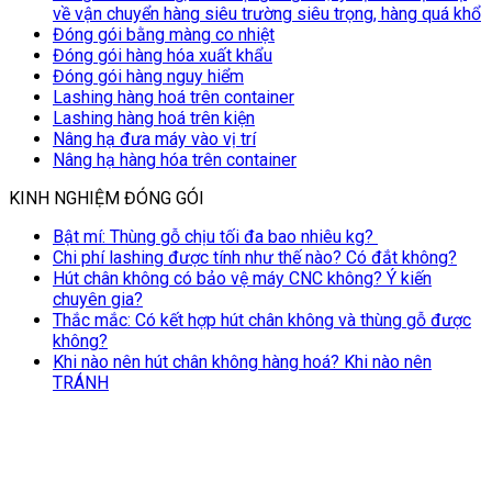
về vận chuyển hàng siêu trường siêu trọng, hàng quá khổ
Đóng gói bằng màng co nhiệt
Đóng gói hàng hóa xuất khẩu
Đóng gói hàng nguy hiểm
Lashing hàng hoá trên container
Lashing hàng hoá trên kiện
Nâng hạ đưa máy vào vị trí
Nâng hạ hàng hóa trên container
KINH NGHIỆM ĐÓNG GÓI
Bật mí: Thùng gỗ chịu tối đa bao nhiêu kg?
Chi phí lashing được tính như thế nào? Có đắt không?
Hút chân không có bảo vệ máy CNC không? Ý kiến
chuyên gia?
Thắc mắc: Có kết hợp hút chân không và thùng gỗ được
không?
Khi nào nên hút chân không hàng hoá? Khi nào nên
TRÁNH