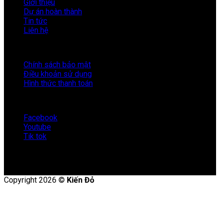
Giới thiệu
Dự án hoàn thành
Tin tức
Liên hệ
HỖ TRỢ
Chính sách bảo mật
Điều khoản sử dụng
Hình thức thanh toán
KẾT NỐI VỚI KIẾN ĐỎ
Facebook
Youtube
Tik tok
Copyright 2026 ©
Kiến Đỏ