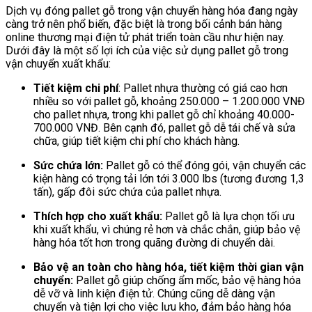
Dịch vụ đóng pallet gỗ trong vận chuyển hàng hóa đang ngày
càng trở nên phổ biến, đặc biệt là trong bối cảnh bán hàng
online thương mại điện tử phát triển toàn cầu như hiện nay.
Dưới đây là một số lợi ích của việc sử dụng pallet gỗ trong
vận chuyển xuất khẩu:
Tiết kiệm chi phí
: Pallet nhựa thường có giá cao hơn
nhiều so với pallet gỗ, khoảng 250.000 – 1.200.000 VNĐ
cho pallet nhựa, trong khi pallet gỗ chỉ khoảng 40.000-
700.000 VNĐ. Bên cạnh đó, pallet gỗ dễ tái chế và sửa
chữa, giúp tiết kiệm chi phí cho khách hàng.
Sức chứa lớn:
Pallet gỗ có thể đóng gói, vận chuyển các
kiện hàng có trọng tải lớn tới 3.000 lbs (tương đương 1,3
tấn), gấp đôi sức chứa của pallet nhựa.
Thích hợp cho xuất khẩu:
Pallet gỗ là lựa chọn tối ưu
khi xuất khẩu, vì chúng rẻ hơn và chắc chắn, giúp bảo vệ
hàng hóa tốt hơn trong quãng đường di chuyển dài.
Bảo vệ an toàn cho hàng hóa, tiết kiệm thời gian vận
chuyển:
Pallet gỗ giúp chống ẩm mốc, bảo vệ hàng hóa
dễ vỡ và linh kiện điện tử. Chúng cũng dễ dàng vận
chuyển và tiện lợi cho việc lưu kho, đảm bảo hàng hóa