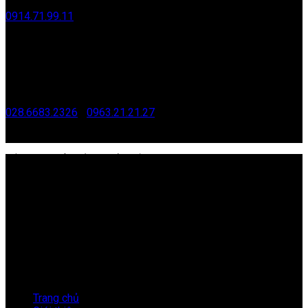
0914.71.99.11
tinh@redantvn.com
CHI NHÁNH HỒ CHÍ MINH
G4/8 , Ấp 29, Xã Bình Lợi, Thành phố Hồ Chí Minh
028.6683.2326
|
0963.21.21.27
tamtt@redantvn.com
CÔNG TY CỔ PHẦN KIẾN ĐỎ VIỆT NAM
Mã số thuế:
0101171996
Địa Chỉ:
33 Nguyễn Đình Chiểu, Phường Hai Bà Trưng,
Thành phố Hà Nội.
Điện Thoại:
024.3576.3567
Email:
info@kiendovn.net
Giờ làm việc:
8:00 – 17:30
LIÊN KẾT NHANH
Trang chủ