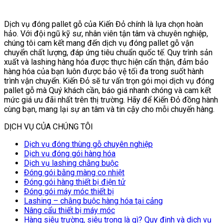
Dịch vụ đóng pallet gỗ của Kiến Đỏ chính là lựa chọn hoàn
hảo. Với đội ngũ kỹ sư, nhân viên tận tâm và chuyên nghiệp,
chúng tôi cam kết mang đến dịch vụ đóng pallet gỗ vận
chuyển chất lượng, đáp ứng tiêu chuẩn quốc tế. Quy trình sản
xuất và lashing hàng hóa được thực hiện cẩn thận, đảm bảo
hàng hóa của bạn luôn được bảo vệ tối đa trong suốt hành
trình vận chuyển. Kiến Đỏ sẽ tư vấn trọn gói mọi dịch vụ đóng
pallet gỗ mà Quý khách cần, báo giá nhanh chóng và cam kết
mức giá ưu đãi nhất trên thị trường. Hãy để Kiến Đỏ đồng hành
cùng bạn, mang lại sự an tâm và tin cậy cho mỗi chuyến hàng.
DỊCH VỤ CỦA CHÚNG TÔI
Dịch vụ đóng thùng gỗ chuyên nghiệp
Dịch vụ đóng gói hàng hóa
Dịch vụ lashing chằng buộc
Đóng gói bằng màng co nhiệt
Đóng gói hàng thiết bị điện tử
Đóng gói máy móc thiết bị
Lashing – chằng buộc hàng hóa tại cảng
Nâng cẩu thiết bị máy móc
Hàng siêu trường, siêu trọng là gì? Quy định và dịch vụ