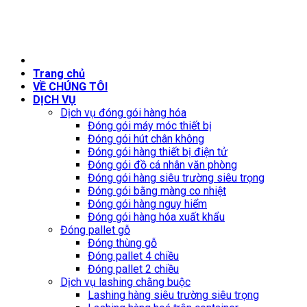
Trang chủ
VỀ CHÚNG TÔI
DỊCH VỤ
Dịch vụ đóng gói hàng hóa
Đóng gói máy móc thiết bị
Đóng gói hút chân không
Đóng gói hàng thiết bị điện tử
Đóng gói đồ cá nhân văn phòng
Đóng gói hàng siêu trường siêu trọng
Đóng gói bằng màng co nhiệt
Đóng gói hàng nguy hiểm
Đóng gói hàng hóa xuất khẩu
Đóng pallet gỗ
Đóng thùng gỗ
Đóng pallet 4 chiều
Đóng pallet 2 chiều
Dịch vụ lashing chằng buộc
Lashing hàng siêu trường siêu trọng