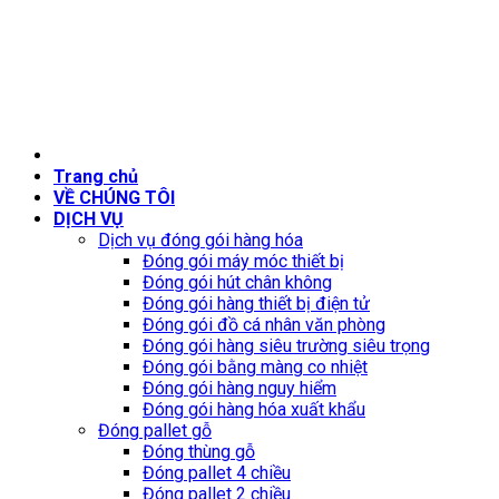
Trang chủ
VỀ CHÚNG TÔI
DỊCH VỤ
Dịch vụ đóng gói hàng hóa
Đóng gói máy móc thiết bị
Đóng gói hút chân không
Đóng gói hàng thiết bị điện tử
Đóng gói đồ cá nhân văn phòng
Đóng gói hàng siêu trường siêu trọng
Đóng gói bằng màng co nhiệt
Đóng gói hàng nguy hiểm
Đóng gói hàng hóa xuất khẩu
Đóng pallet gỗ
Đóng thùng gỗ
Đóng pallet 4 chiều
Đóng pallet 2 chiều