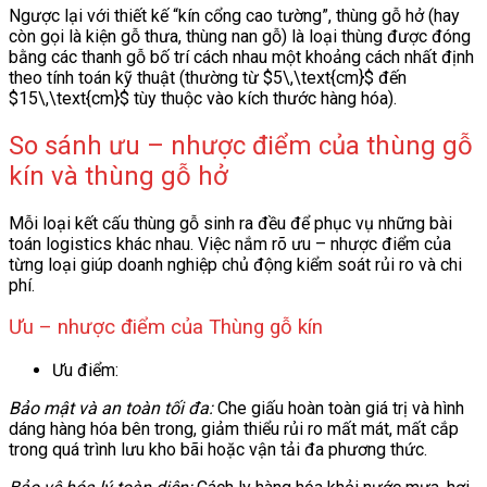
Ngược lại với thiết kế “kín cổng cao tường”, thùng gỗ hở (hay
còn gọi là kiện gỗ thưa, thùng nan gỗ) là loại thùng được đóng
bằng các thanh gỗ bố trí cách nhau một khoảng cách nhất định
theo tính toán kỹ thuật (thường từ $5\,\text{cm}$ đến
$15\,\text{cm}$ tùy thuộc vào kích thước hàng hóa).
So sánh ưu – nhược điểm của thùng gỗ
kín và thùng gỗ hở
Mỗi loại kết cấu thùng gỗ sinh ra đều để phục vụ những bài
toán logistics khác nhau. Việc nắm rõ ưu – nhược điểm của
từng loại giúp doanh nghiệp chủ động kiểm soát rủi ro và chi
phí.
Ưu – nhược điểm của Thùng gỗ kín
Ưu điểm:
Bảo mật và an toàn tối đa:
Che giấu hoàn toàn giá trị và hình
dáng hàng hóa bên trong, giảm thiểu rủi ro mất mát, mất cắp
trong quá trình lưu kho bãi hoặc vận tải đa phương thức.