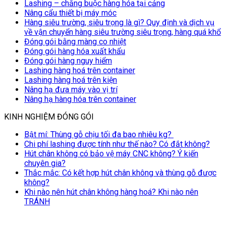
Lashing – chằng buộc hàng hóa tại cảng
Nâng cẩu thiết bị máy móc
Hàng siêu trường, siêu trọng là gì? Quy định và dịch vụ
về vận chuyển hàng siêu trường siêu trọng, hàng quá khổ
Đóng gói bằng màng co nhiệt
Đóng gói hàng hóa xuất khẩu
Đóng gói hàng nguy hiểm
Lashing hàng hoá trên container
Lashing hàng hoá trên kiện
Nâng hạ đưa máy vào vị trí
Nâng hạ hàng hóa trên container
KINH NGHIỆM ĐÓNG GÓI
Bật mí: Thùng gỗ chịu tối đa bao nhiêu kg?
Chi phí lashing được tính như thế nào? Có đắt không?
Hút chân không có bảo vệ máy CNC không? Ý kiến
chuyên gia?
Thắc mắc: Có kết hợp hút chân không và thùng gỗ được
không?
Khi nào nên hút chân không hàng hoá? Khi nào nên
TRÁNH