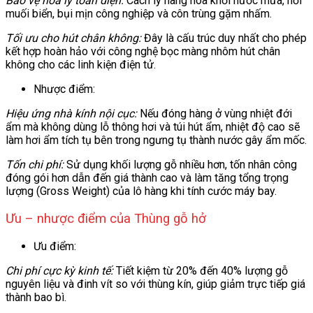
Bảo vệ hóa lý toàn diện:
Cách ly hàng hóa khỏi nước mưa, hơi
muối biển, bụi mịn công nghiệp và côn trùng gặm nhấm.
Tối ưu cho hút chân không:
Đây là cấu trúc duy nhất cho phép
kết hợp hoàn hảo với công nghệ bọc màng nhôm hút chân
không cho các linh kiện điện tử.
Nhược điểm:
Hiệu ứng nhà kính nội cục:
Nếu đóng hàng ở vùng nhiệt đới
ẩm mà không dùng lỗ thông hơi và túi hút ẩm, nhiệt độ cao sẽ
làm hơi ẩm tích tụ bên trong ngưng tụ thành nước gây ẩm mốc.
Tốn chi phí:
Sử dụng khối lượng gỗ nhiều hơn, tốn nhân công
đóng gói hơn dẫn đến giá thành cao và làm tăng tổng trọng
lượng (Gross Weight) của lô hàng khi tính cước máy bay.
Ưu – nhược điểm của Thùng gỗ hở
Ưu điểm:
Chi phí cực kỳ kinh tế:
Tiết kiệm từ 20% đến 40% lượng gỗ
nguyên liệu và đinh vít so với thùng kín, giúp giảm trực tiếp giá
thành bao bì.