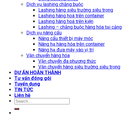
Dịch vụ lashing chằng buộc
Lashing hàng siêu trường siêu trọng
Lashing hàng hoá trên container
Lashing hàng hoá trên kiện
Lashing – chằng buộc hàng hóa tại cảng
Dịch vụ nâng cẩu
Nâng cẩu thiết bị máy móc
Nâng hạ hàng hóa trên container
Nâng hạ đưa máy vào vị trí
Vận chuyển hàng hóa
Vận chuyển đa phương thức
Vận chuyển hàng siêu trường siêu trọng
DỰ ÁN HOÀN THÀNH
Tư vấn đóng gói
Tuyển dụng
TIN TỨC
Liên hệ