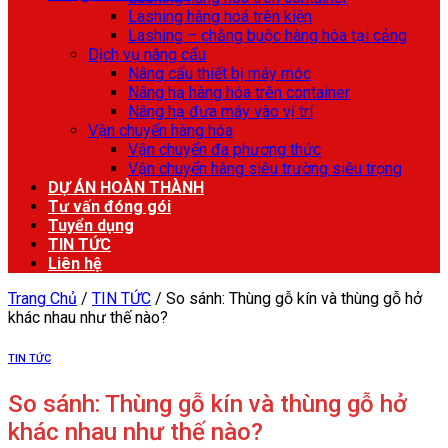
Lashing hàng hoá trên kiện
Lashing – chằng buộc hàng hóa tại cảng
Dịch vụ nâng cẩu
Nâng cẩu thiết bị máy móc
Nâng hạ hàng hóa trên container
Nâng hạ đưa máy vào vị trí
Vận chuyển hàng hóa
Vận chuyển đa phương thức
Vận chuyển hàng siêu trường siêu trọng
DỰ ÁN HOÀN THÀNH
Tư vấn đóng gói
Tuyển dụng
TIN TỨC
Liên hệ
Trang Chủ
/
TIN TỨC
/
So sánh: Thùng gỗ kín và thùng gỗ hở
khác nhau như thế nào?
TIN TỨC
So sánh: Thùng gỗ kín và thùng gỗ hở
khác nhau như thế nào?