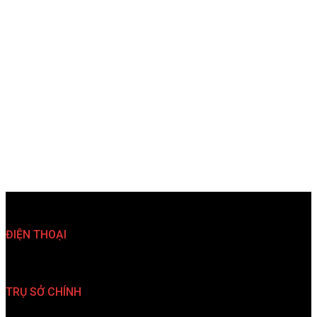
ĐIỆN THOẠI
(024)35 763 567 (024)35 763 527
TRỤ SỞ CHÍNH