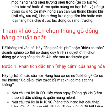
móc hạng nặng siêu trường siêu trọng (đã có lớp vỏ
thép bảo vệ hoặc được quấn màng co bọc bảo vệ riêng),
động cơ ô tô, xe máy, nông sản cần lưu thông không khí
(trái cây, rau củ), kính cường lực dạng tấm lớn hoặc các
loại hàng hóa chịu được tác động của môi trường.
Tham khảo cách chọn thùng gỗ đóng
hàng chuẩn nhất
Để không rơi vào cái bẫy “lãng phí chi phí” hoặc “thiếu an toàn”,
doanh nghiệp có thể áp dụng quy trình ra quyết định chọn
thùng gỗ đóng hàng chuẩn 4 bước sau từ chuyên gia:
Bước 1: Phân tích đặc tính “nhạy cảm” của hàng hóa
Hãy tự trả lời các câu hỏi: Hàng hóa có sợ nước không? Có sợ
bụi không? Có dễ bị trầy xước bề mặt khi có ma sát nhẹ
không?
Nếu câu trả lời là CÓ: Hãy chọn ngay Thùng gỗ kín (kèm
theo xịt dầu chống rỉ, quấn màng nilon).
Nếu câu trả lời là KHÔNG (hàng thô, hàng kết cấu thép,
hàng đã có vỏ bảo vệ): Ưu tiên Thùng gỗ hở để tiết kiệm