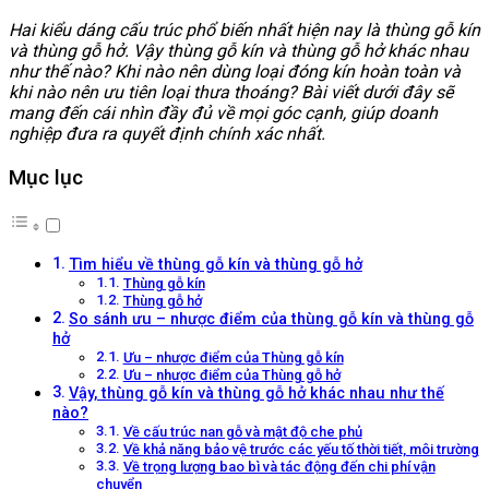
Hai kiểu dáng cấu trúc phổ biến nhất hiện nay là thùng gỗ kín
và thùng gỗ hở. Vậy thùng gỗ kín và thùng gỗ hở khác nhau
như thế nào? Khi nào nên dùng loại đóng kín hoàn toàn và
khi nào nên ưu tiên loại thưa thoáng? Bài viết dưới đây sẽ
mang đến cái nhìn đầy đủ về mọi góc cạnh, giúp doanh
nghiệp đưa ra quyết định chính xác nhất.
Mục lục
Tìm hiểu về thùng gỗ kín và thùng gỗ hở
Thùng gỗ kín
Thùng gỗ hở
So sánh ưu – nhược điểm của thùng gỗ kín và thùng gỗ
hở
Ưu – nhược điểm của Thùng gỗ kín
Ưu – nhược điểm của Thùng gỗ hở
Vậy, thùng gỗ kín và thùng gỗ hở khác nhau như thế
nào?
Về cấu trúc nan gỗ và mật độ che phủ
Về khả năng bảo vệ trước các yếu tố thời tiết, môi trường
Về trọng lượng bao bì và tác động đến chi phí vận
chuyển