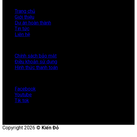
LIÊN KẾT NHANH
Trang chủ
Giới thiệu
Dự án hoàn thành
Tin tức
Liên hệ
HỖ TRỢ
Chính sách bảo mật
Điều khoản sử dụng
Hình thức thanh toán
KẾT NỐI VỚI KIẾN ĐỎ
Facebook
Youtube
Tik tok
Copyright 2026 ©
Kiến Đỏ