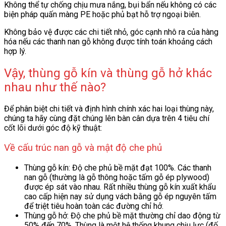
Không thể tự chống chịu mưa nắng, bụi bẩn nếu không có các
biện pháp quấn màng PE hoặc phủ bạt hỗ trợ ngoại biên.
Không bảo vệ được các chi tiết nhỏ, góc cạnh nhô ra của hàng
hóa nếu các thanh nan gỗ không được tính toán khoảng cách
hợp lý.
Vậy, thùng gỗ kín và thùng gỗ hở khác
nhau như thế nào?
Để phân biệt chi tiết và định hình chính xác hai loại thùng này,
chúng ta hãy cùng đặt chúng lên bàn cân dựa trên 4 tiêu chí
cốt lõi dưới góc độ kỹ thuật:
Về cấu trúc nan gỗ và mật độ che phủ
Thùng gỗ kín: Độ che phủ bề mặt đạt 100%. Các thanh
nan gỗ (thường là gỗ thông hoặc tấm gỗ ép plywood)
được ép sát vào nhau. Rất nhiều thùng gỗ kín xuất khẩu
cao cấp hiện nay sử dụng vách bằng gỗ ép nguyên tấm
để triệt tiêu hoàn toàn các đường chỉ hở.
Thùng gỗ hở: Độ che phủ bề mặt thường chỉ dao động từ
50% đến 70%. Thùng là một hệ thống khung chịu lực (đố