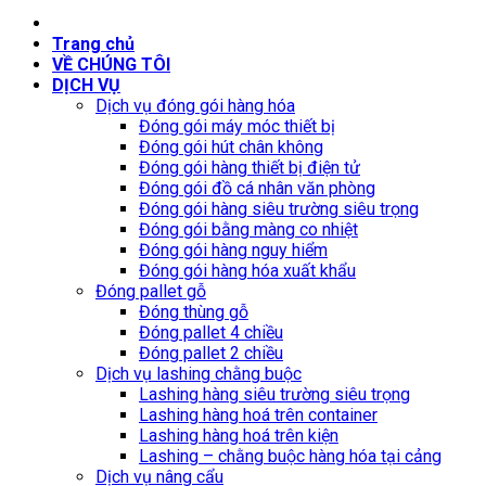
Trang chủ
VỀ CHÚNG TÔI
DỊCH VỤ
Dịch vụ đóng gói hàng hóa
Đóng gói máy móc thiết bị
Đóng gói hút chân không
Đóng gói hàng thiết bị điện tử
Đóng gói đồ cá nhân văn phòng
Đóng gói hàng siêu trường siêu trọng
Đóng gói bằng màng co nhiệt
Đóng gói hàng nguy hiểm
Đóng gói hàng hóa xuất khẩu
Đóng pallet gỗ
Đóng thùng gỗ
Đóng pallet 4 chiều
Đóng pallet 2 chiều
Dịch vụ lashing chằng buộc
Lashing hàng siêu trường siêu trọng
Lashing hàng hoá trên container
Lashing hàng hoá trên kiện
Lashing – chằng buộc hàng hóa tại cảng
Dịch vụ nâng cẩu