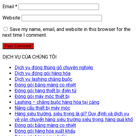
Email
*
Website
Save my name, email, and website in this browser for the
next time I comment.
DỊCH VỤ CỦA CHÚNG TÔI
Dịch vụ đóng thùng gỗ chuyên nghiệp
Dịch vụ đóng gói hàng hóa
Dịch vụ lashing chằng buộc
Đóng gói bằng màng co nhiệt
Đóng gói hàng thiết bị điện tử
Đóng gói máy móc thiết bị
Lashing – chằng buộc hàng hóa tại cảng
Nâng cẩu thiết bị máy móc
Hàng siêu trường, siêu trọng là gì? Quy định và dịch vụ
về vận chuyển hàng siêu trường siêu trọng, hàng quá khổ
Đóng gói bằng màng co nhiệt
Đóng gói hàng hóa xuất khẩu