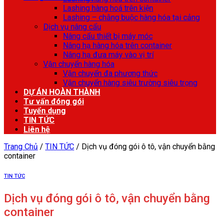
Lashing hàng hoá trên kiện
Lashing – chằng buộc hàng hóa tại cảng
Dịch vụ nâng cẩu
Nâng cẩu thiết bị máy móc
Nâng hạ hàng hóa trên container
Nâng hạ đưa máy vào vị trí
Vận chuyển hàng hóa
Vận chuyển đa phương thức
Vận chuyển hàng siêu trường siêu trọng
DỰ ÁN HOÀN THÀNH
Tư vấn đóng gói
Tuyển dụng
TIN TỨC
Liên hệ
Trang Chủ
/
TIN TỨC
/
Dịch vụ đóng gói ô tô, vận chuyển bằng
container
TIN TỨC
Dịch vụ đóng gói ô tô, vận chuyển bằng
container