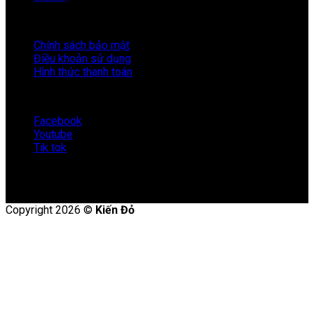
HỖ TRỢ
Chính sách bảo mật
Điều khoản sử dụng
Hình thức thanh toán
KẾT NỐI VỚI KIẾN ĐỎ
Facebook
Youtube
Tik tok
Copyright 2026 ©
Kiến Đỏ