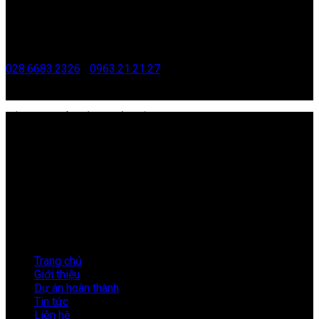
CHI NHÁNH HỒ CHÍ MINH
G4/8 , Ấp 29, Xã Bình Lợi, Thành phố Hồ Chí Minh
028.6683.2326
|
0963.21.21.27
tamtt@redantvn.com
CÔNG TY CỔ PHẦN KIẾN ĐỎ VIỆT NAM
Mã số thuế:
0101171996
Địa Chỉ:
33 Nguyễn Đình Chiểu, Phường Hai Bà Trưng,
Thành phố Hà Nội.
Điện Thoại:
024.3576.3567
Email:
info@kiendovn.net
Giờ làm việc:
8:00 – 17:30
LIÊN KẾT NHANH
Trang chủ
Giới thiệu
Dự án hoàn thành
Tin tức
Liên hệ