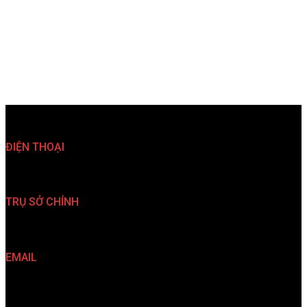
ĐIỆN THOẠI
(024)35 763 567 (024)35 763 527
TRỤ SỞ CHÍNH
33 Nguyễn Đình Chiểu, P. Hai Bà Trưng, TP. Hà Nội
EMAIL
info@kiendovn.net info@redantvn.com