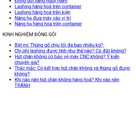
Đóng gói hàng nguy hiểm
Lashing hàng hoá trên container
Lashing hàng hoá trên kiện
Nâng hạ đưa máy vào vị trí
Nâng hạ hàng hóa trên container
KINH NGHIỆM ĐÓNG GÓI
Bật mí: Thùng gỗ chịu tối đa bao nhiêu kg?
Chi phí lashing được tính như thế nào? Có đắt không?
Hút chân không có bảo vệ máy CNC không? Ý kiến
chuyên gia?
Thắc mắc: Có kết hợp hút chân không và thùng gỗ được
không?
Khi nào nên hút chân không hàng hoá? Khi nào nên
TRÁNH