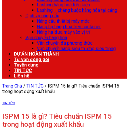
Lashing hàng hoá trên kiện
Lashing – chằng buộc hàng hóa tại cảng
Dịch vụ nâng cẩu
Nâng cẩu thiết bị máy móc
Nâng hạ hàng hóa trên container
Nâng hạ đưa máy vào vị trí
Vận chuyển hàng hóa
Vận chuyển đa phương thức
Vận chuyển hàng siêu trường siêu trọng
DỰ ÁN HOÀN THÀNH
Tư vấn đóng gói
Tuyển dụng
TIN TỨC
Liên hệ
Trang Chủ
/
TIN TỨC
/
ISPM 15 là gì? Tiêu chuẩn ISPM 15
trong hoạt động xuất khẩu
TIN TỨC
ISPM 15 là gì? Tiêu chuẩn ISPM 15
trong hoạt động xuất khẩu