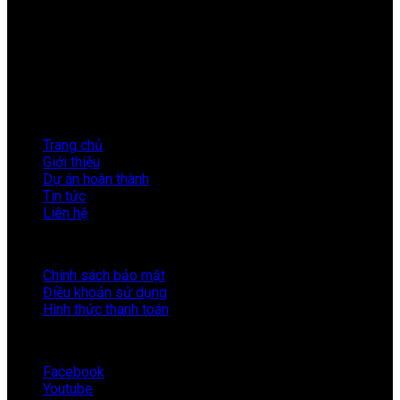
Địa Chỉ:
33 Nguyễn Đình Chiểu, Phường Hai Bà Trưng,
Thành phố Hà Nội.
Điện Thoại:
024.3576.3567
Email:
info@kiendovn.net
Giờ làm việc:
8:00 – 17:30
LIÊN KẾT NHANH
Trang chủ
Giới thiệu
Dự án hoàn thành
Tin tức
Liên hệ
HỖ TRỢ
Chính sách bảo mật
Điều khoản sử dụng
Hình thức thanh toán
KẾT NỐI VỚI KIẾN ĐỎ
Facebook
Youtube