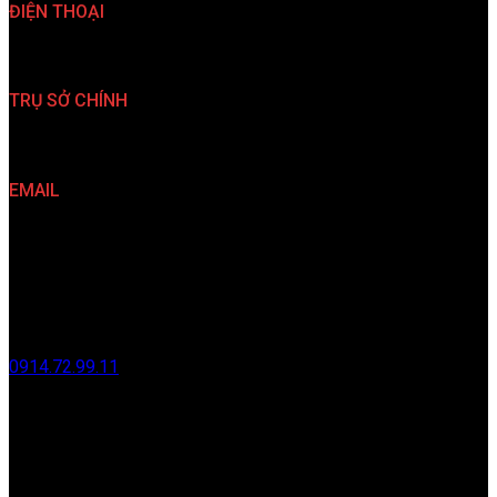
ĐIỆN THOẠI
(024)35 763 567 (024)35 763 527
TRỤ SỞ CHÍNH
33 Nguyễn Đình Chiểu, P. Hai Bà Trưng, TP. Hà Nội
EMAIL
info@kiendovn.net info@redantvn.com
VĂN PHÒNG HÀ NỘI
Thôn 1 Vạn Phúc, Xã Nam Phù, Thành phố Hà Nội.
0914.72.99.11
nguyendt@redantvn.com
CHI NHÁNH HẢI PHÒNG
Số 275 đường Chùa Vẽ, Phường Đông Hải, Thành phố Hải