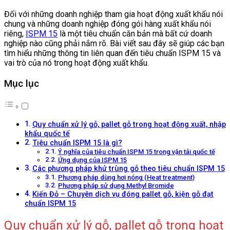
Đối với những doanh nghiệp tham gia hoạt động xuất khẩu nói
chung và những doanh nghiệp đóng gói hàng xuất khẩu nói
riêng,
ISPM 15
là một tiêu chuẩn căn bản mà bất cứ doanh
nghiệp nào cũng phải nắm rõ. Bài viết sau đây sẽ giúp các bạn
tìm hiểu những thông tin liên quan đến tiêu chuẩn ISPM 15 và
vai trò của nó trong hoạt động xuất khẩu.
Mục lục
Quy chuẩn xử lý gỗ, pallet gỗ trong hoạt động xuất, nhập
khẩu quốc tế
Tiêu chuẩn ISPM 15 là gì?
Ý nghĩa của tiêu chuẩn ISPM 15 trong vận tải quốc tế
Ứng dụng của ISPM 15
Các phương pháp khử trùng gỗ theo tiêu chuẩn ISPM 15
Phương pháp dùng hơi nóng (Heat treatment)
Phương pháp sử dụng Methyl Bromide
Kiến Đỏ – Chuyên dịch vụ đóng pallet gỗ, kiện gỗ đạt
chuẩn ISPM 15
Quy chuẩn xử lý gỗ, pallet gỗ trong hoạt