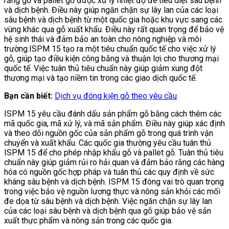
rằng gỗ và pallet gỗ được xử lý nhiệt độ để tiêu diệt sâu bệnh
và dịch bệnh. Điều này giúp ngăn chặn sự lây lan của các loại
sâu bệnh và dịch bệnh từ một quốc gia hoặc khu vực sang các
vùng khác qua gỗ xuất khẩu. Điều này rất quan trọng để bảo vệ
hệ sinh thái và đảm bảo an toàn cho nông nghiệp và môi
trường.
ISPM 15 tạo ra một tiêu chuẩn quốc tế cho việc xử lý
gỗ, giúp tạo điều kiện công bằng và thuận lợi cho thương mại
quốc tế. Việc tuân thủ tiêu chuẩn này giúp giảm xung đột
thương mại và tạo niềm tin trong các giao dịch quốc tế.
Bạn cần biết:
Dịch vụ đóng kiện gỗ theo yêu cầu
ISPM 15 yêu cầu đánh dấu sản phẩm gỗ bằng cách thêm các
mã quốc gia, mã xử lý, và mã sản phẩm. Điều này giúp xác định
và theo dõi nguồn gốc của sản phẩm gỗ trong quá trình vận
chuyển và xuất khẩu.
Các quốc gia thường yêu cầu tuân thủ
ISPM 15 để cho phép nhập khẩu gỗ và pallet gỗ. Tuân thủ tiêu
chuẩn này giúp giảm rủi ro hải quan và đảm bảo rằng các hàng
hóa có nguồn gốc hợp pháp và tuân thủ các quy định về sức
kháng sâu bệnh và dịch bệnh.
ISPM 15 đóng vai trò quan trọng
trong việc bảo vệ nguồn lương thực và nông sản khỏi các mối
đe dọa từ sâu bệnh và dịch bệnh. Việc ngăn chặn sự lây lan
của các loại sâu bệnh và dịch bệnh qua gỗ giúp bảo vệ sản
xuất thực phẩm và nông sản trong các quốc gia.