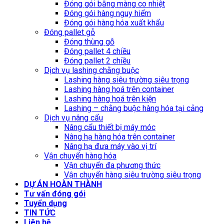
Đóng gói bằng màng co nhiệt
Đóng gói hàng nguy hiểm
Đóng gói hàng hóa xuất khẩu
Đóng pallet gỗ
Đóng thùng gỗ
Đóng pallet 4 chiều
Đóng pallet 2 chiều
Dịch vụ lashing chằng buộc
Lashing hàng siêu trường siêu trọng
Lashing hàng hoá trên container
Lashing hàng hoá trên kiện
Lashing – chằng buộc hàng hóa tại cảng
Dịch vụ nâng cẩu
Nâng cẩu thiết bị máy móc
Nâng hạ hàng hóa trên container
Nâng hạ đưa máy vào vị trí
Vận chuyển hàng hóa
Vận chuyển đa phương thức
Vận chuyển hàng siêu trường siêu trọng
DỰ ÁN HOÀN THÀNH
Tư vấn đóng gói
Tuyển dụng
TIN TỨC
Liên hệ