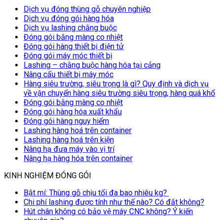
Dịch vụ đóng thùng gỗ chuyên nghiệp
Dịch vụ đóng gói hàng hóa
Dịch vụ lashing chằng buộc
Đóng gói bằng màng co nhiệt
Đóng gói hàng thiết bị điện tử
Đóng gói máy móc thiết bị
Lashing – chằng buộc hàng hóa tại cảng
Nâng cẩu thiết bị máy móc
Hàng siêu trường, siêu trọng là gì? Quy định và dịch vụ
về vận chuyển hàng siêu trường siêu trọng, hàng quá khổ
Đóng gói bằng màng co nhiệt
Đóng gói hàng hóa xuất khẩu
Đóng gói hàng nguy hiểm
Lashing hàng hoá trên container
Lashing hàng hoá trên kiện
Nâng hạ đưa máy vào vị trí
Nâng hạ hàng hóa trên container
KINH NGHIỆM ĐÓNG GÓI
Bật mí: Thùng gỗ chịu tối đa bao nhiêu kg?
Chi phí lashing được tính như thế nào? Có đắt không?
Hút chân không có bảo vệ máy CNC không? Ý kiến