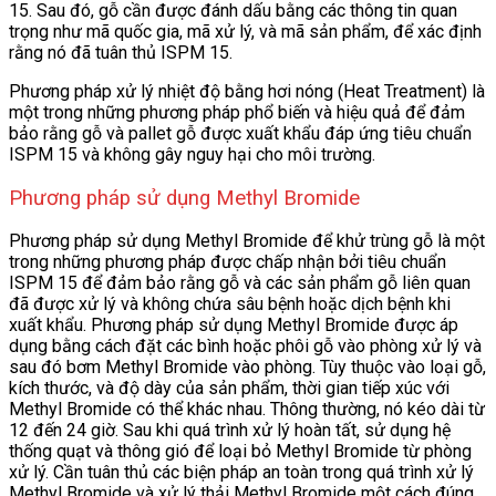
15. Sau đó, gỗ cần được đánh dấu bằng các thông tin quan
trọng như mã quốc gia, mã xử lý, và mã sản phẩm, để xác định
rằng nó đã tuân thủ ISPM 15.
Phương pháp xử lý nhiệt độ bằng hơi nóng (Heat Treatment) là
một trong những phương pháp phổ biến và hiệu quả để đảm
bảo rằng gỗ và pallet gỗ được xuất khẩu đáp ứng tiêu chuẩn
ISPM 15 và không gây nguy hại cho môi trường.
Phương pháp sử dụng Methyl Bromide
Phương pháp sử dụng Methyl Bromide để khử trùng gỗ là một
trong những phương pháp được chấp nhận bởi tiêu chuẩn
ISPM 15 để đảm bảo rằng gỗ và các sản phẩm gỗ liên quan
đã được xử lý và không chứa sâu bệnh hoặc dịch bệnh khi
xuất khẩu. Phương pháp sử dụng Methyl Bromide được áp
dụng bằng cách đặt các bình hoặc phôi gỗ vào phòng xử lý và
sau đó bơm Methyl Bromide vào phòng. Tùy thuộc vào loại gỗ,
kích thước, và độ dày của sản phẩm, thời gian tiếp xúc với
Methyl Bromide có thể khác nhau. Thông thường, nó kéo dài từ
12 đến 24 giờ. Sau khi quá trình xử lý hoàn tất, sử dụng hệ
thống quạt và thông gió để loại bỏ Methyl Bromide từ phòng
xử lý. Cần tuân thủ các biện pháp an toàn trong quá trình xử lý
Methyl Bromide và xử lý thải Methyl Bromide một cách đúng