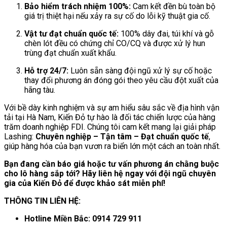
Bảo hiểm trách nhiệm 100%:
Cam kết đền bù toàn bộ
giá trị thiệt hại nếu xảy ra sự cố do lỗi kỹ thuật gia cố.
Vật tư đạt chuẩn quốc tế:
100% dây đai, túi khí và gỗ
chèn lót đều có chứng chỉ CO/CQ và được xử lý hun
trùng đạt chuẩn xuất khẩu.
Hỗ trợ 24/7:
Luôn sẵn sàng đội ngũ xử lý sự cố hoặc
thay đổi phương án đóng gói theo yêu cầu đột xuất của
hãng tàu.
Với bề dày kinh nghiệm và sự am hiểu sâu sắc về địa hình vận
tải tại Hà Nam, Kiến Đỏ tự hào là đối tác chiến lược của hàng
trăm doanh nghiệp FDI. Chúng tôi cam kết mang lại giải pháp
Lashing:
Chuyên nghiệp – Tận tâm – Đạt chuẩn quốc tế
,
giúp hàng hóa của bạn vươn ra biển lớn một cách an toàn nhất.
Bạn đang cần báo giá hoặc tư vấn phương án chằng buộc
cho lô hàng sắp tới? Hãy liên hệ ngay với đội ngũ chuyên
gia của Kiến Đỏ để được khảo sát miễn phí!
THÔNG TIN LIÊN HỆ:
Hotline Miền Bắc:
0914 729 911