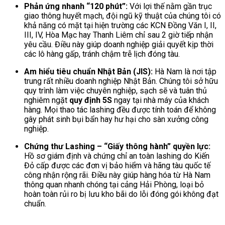
Phản ứng nhanh “120 phút”:
Với lợi thế nằm gần trục
giao thông huyết mạch, đội ngũ kỹ thuật của chúng tôi có
khả năng có mặt tại hiện trường các KCN Đồng Văn I, II,
III, IV, Hòa Mạc hay Thanh Liêm chỉ sau 2 giờ tiếp nhận
yêu cầu. Điều này giúp doanh nghiệp giải quyết kịp thời
các lô hàng gấp, tránh chậm trễ lịch đóng tàu.
Am hiểu tiêu chuẩn Nhật Bản (JIS):
Hà Nam là nơi tập
trung rất nhiều doanh nghiệp Nhật Bản. Chúng tôi sở hữu
quy trình làm việc chuyên nghiệp, sạch sẽ và tuân thủ
nghiêm ngặt
quy định 5S
ngay tại nhà máy của khách
hàng. Mọi thao tác lashing đều được tính toán để không
gây phát sinh bụi bẩn hay hư hại cho sàn xưởng công
nghiệp.
Chứng thư Lashing – “Giấy thông hành” quyền lực:
Hồ sơ giám định và chứng chỉ an toàn lashing do Kiến
Đỏ cấp được các đơn vị bảo hiểm và hãng tàu quốc tế
công nhận rộng rãi. Điều này giúp hàng hóa từ Hà Nam
thông quan nhanh chóng tại cảng Hải Phòng, loại bỏ
hoàn toàn rủi ro bị lưu kho bãi do lỗi đóng gói không đạt
chuẩn.