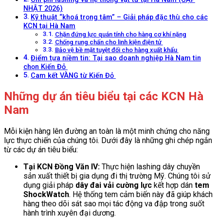
NHẬT 2026)
Kỹ thuật “khoá trọng tâm” – Giải pháp đặc thù cho các
KCN tại Hà Nam
Chặn đứng lực quán tính cho hàng cơ khí nặng
Chống rung chấn cho linh kiện điện tử
Bảo vệ bề mặt tuyệt đối cho hàng xuất khẩu
Điểm tựa niềm tin: Tại sao doanh nghiệp Hà Nam tin
chọn Kiến Đỏ
Cam kết VÀNG từ Kiến Đỏ
Những dự án tiêu biểu tại các KCN Hà
Nam
Mỗi kiện hàng lên đường an toàn là một minh chứng cho năng
lực thực chiến của chúng tôi. Dưới đây là những ghi chép ngắn
từ các dự án tiêu biểu:
Tại KCN Đồng Văn IV:
Thực hiện lashing dây chuyền
sản xuất thiết bị gia dụng đi thị trường Mỹ. Chúng tôi sử
dụng giải pháp
dây đai vải cường lực
kết hợp dán
tem
ShockWatch
. Hệ thống tem cảm biến này đã giúp khách
hàng theo dõi sát sao mọi tác động va đập trong suốt
hành trình xuyên đại dương.