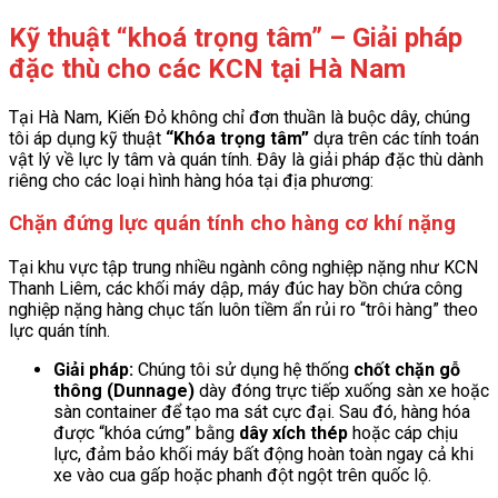
Kỹ thuật “khoá trọng tâm” – Giải pháp
đặc thù cho các KCN tại Hà Nam
Tại Hà Nam, Kiến Đỏ không chỉ đơn thuần là buộc dây, chúng
tôi áp dụng kỹ thuật
“Khóa trọng tâm”
dựa trên các tính toán
vật lý về lực ly tâm và quán tính. Đây là giải pháp đặc thù dành
riêng cho các loại hình hàng hóa tại địa phương:
Chặn đứng lực quán tính cho hàng cơ khí nặng
Tại khu vực tập trung nhiều ngành công nghiệp nặng như KCN
Thanh Liêm, các khối máy dập, máy đúc hay bồn chứa công
nghiệp nặng hàng chục tấn luôn tiềm ẩn rủi ro “trôi hàng” theo
lực quán tính.
Giải pháp:
Chúng tôi sử dụng hệ thống
chốt chặn gỗ
thông (Dunnage)
dày đóng trực tiếp xuống sàn xe hoặc
sàn container để tạo ma sát cực đại. Sau đó, hàng hóa
được “khóa cứng” bằng
dây xích thép
hoặc cáp chịu
lực, đảm bảo khối máy bất động hoàn toàn ngay cả khi
xe vào cua gấp hoặc phanh đột ngột trên quốc lộ.