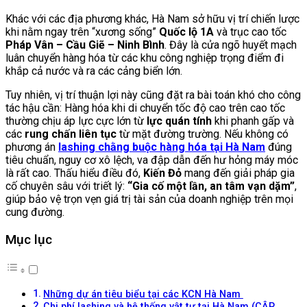
Khác với các địa phương khác, Hà Nam sở hữu vị trí chiến lược
khi nằm ngay trên “xương sống”
Quốc lộ 1A
và trục cao tốc
Pháp Vân – Cầu Giẽ – Ninh Bình
. Đây là cửa ngõ huyết mạch
luân chuyển hàng hóa từ các khu công nghiệp trọng điểm đi
khắp cả nước và ra các cảng biển lớn.
Tuy nhiên, vị trí thuận lợi này cũng đặt ra bài toán khó cho công
tác hậu cần: Hàng hóa khi di chuyển tốc độ cao trên cao tốc
thường chịu áp lực cực lớn từ
lực quán tính
khi phanh gấp và
các
rung chấn liên tục
từ mặt đường trường. Nếu không có
phương án
lashing chằng buộc hàng hóa tại Hà Nam
đúng
tiêu chuẩn, nguy cơ xô lệch, va đập dẫn đến hư hỏng máy móc
là rất cao. Thấu hiểu điều đó,
Kiến Đỏ
mang đến giải pháp gia
cố chuyên sâu với triết lý:
“Gia cố một lần, an tâm vạn dặm”
,
giúp bảo vệ trọn vẹn giá trị tài sản của doanh nghiệp trên mọi
cung đường.
Mục lục
Những dự án tiêu biểu tại các KCN Hà Nam
Chi phí lashing và hệ thống vật tư tại Hà Nam (CẬP