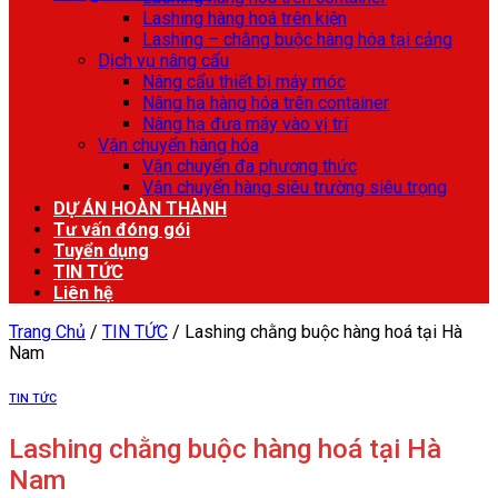
Lashing hàng hoá trên kiện
Lashing – chằng buộc hàng hóa tại cảng
Dịch vụ nâng cẩu
Nâng cẩu thiết bị máy móc
Nâng hạ hàng hóa trên container
Nâng hạ đưa máy vào vị trí
Vận chuyển hàng hóa
Vận chuyển đa phương thức
Vận chuyển hàng siêu trường siêu trọng
DỰ ÁN HOÀN THÀNH
Tư vấn đóng gói
Tuyển dụng
TIN TỨC
Liên hệ
Trang Chủ
/
TIN TỨC
/
Lashing chằng buộc hàng hoá tại Hà
Nam
TIN TỨC
Lashing chằng buộc hàng hoá tại Hà
Nam