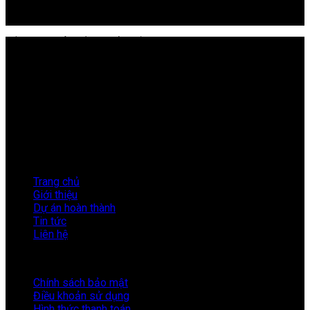
tamtt@redantvn.com
CÔNG TY CỔ PHẦN KIẾN ĐỎ VIỆT NAM
Mã số thuế:
0101171996
Địa Chỉ:
33 Nguyễn Đình Chiểu, Phường Hai Bà Trưng,
Thành phố Hà Nội.
Điện Thoại:
024.3576.3567
Email:
info@kiendovn.net
Giờ làm việc:
8:00 – 17:30
LIÊN KẾT NHANH
Trang chủ
Giới thiệu
Dự án hoàn thành
Tin tức
Liên hệ
HỖ TRỢ
Chính sách bảo mật
Điều khoản sử dụng
Hình thức thanh toán