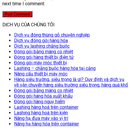
next time I comment.
DỊCH VỤ CỦA CHÚNG TÔI
Dịch vụ đóng thùng gỗ chuyên nghiệp
Dịch vụ đóng gói hàng hóa
Dịch vụ lashing chằng buộc
Đóng gói bằng màng co nhiệt
Đóng gói hàng thiết bị điện tử
Đóng gói máy móc thiết bị
Lashing – chằng buộc hàng hóa tại cảng
Nâng cẩu thiết bị máy móc
Hàng siêu trường, siêu trọng là gì? Quy định và dịch vụ
về vận chuyển hàng siêu trường siêu trọng, hàng quá khổ
Đóng gói bằng màng co nhiệt
Đóng gói hàng hóa xuất khẩu
Đóng gói hàng nguy hiểm
Lashing hàng hoá trên container
Lashing hàng hoá trên kiện
Nâng hạ đưa máy vào vị trí
Nâng hạ hàng hóa trên container