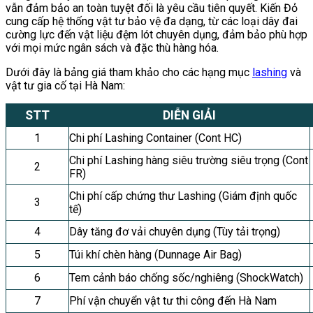
vẫn đảm bảo an toàn tuyệt đối là yêu cầu tiên quyết. Kiến Đỏ
cung cấp hệ thống vật tư bảo vệ đa dạng, từ các loại dây đai
cường lực đến vật liệu đệm lót chuyên dụng, đảm bảo phù hợp
với mọi mức ngân sách và đặc thù hàng hóa.
Dưới đây là bảng giá tham khảo cho các hạng mục
lashing
và
vật tư gia cố tại Hà Nam:
STT
DIỄN GIẢI
1
Chi phí Lashing Container (Cont HC)
Chi phí Lashing hàng siêu trường siêu trọng (Cont
2
FR)
Chi phí cấp chứng thư Lashing (Giám định quốc
3
tế)
4
Dây tăng đơ vải chuyên dụng (Tùy tải trọng)
5
Túi khí chèn hàng (Dunnage Air Bag)
6
Tem cảnh báo chống sốc/nghiêng (ShockWatch)
7
Phí vận chuyển vật tư thi công đến Hà Nam