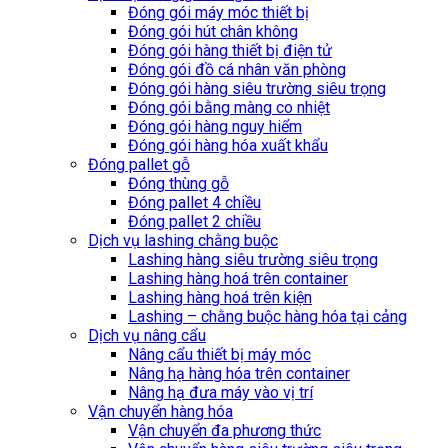
Đóng gói máy móc thiết bị
Đóng gói hút chân không
Đóng gói hàng thiết bị điện tử
Đóng gói đồ cá nhân văn phòng
Đóng gói hàng siêu trường siêu trọng
Đóng gói bằng màng co nhiệt
Đóng gói hàng nguy hiểm
Đóng gói hàng hóa xuất khẩu
Đóng pallet gỗ
Đóng thùng gỗ
Đóng pallet 4 chiều
Đóng pallet 2 chiều
Dịch vụ lashing chằng buộc
Lashing hàng siêu trường siêu trọng
Lashing hàng hoá trên container
Lashing hàng hoá trên kiện
Lashing – chằng buộc hàng hóa tại cảng
Dịch vụ nâng cẩu
Nâng cẩu thiết bị máy móc
Nâng hạ hàng hóa trên container
Nâng hạ đưa máy vào vị trí
Vận chuyển hàng hóa
Vận chuyển đa phương thức