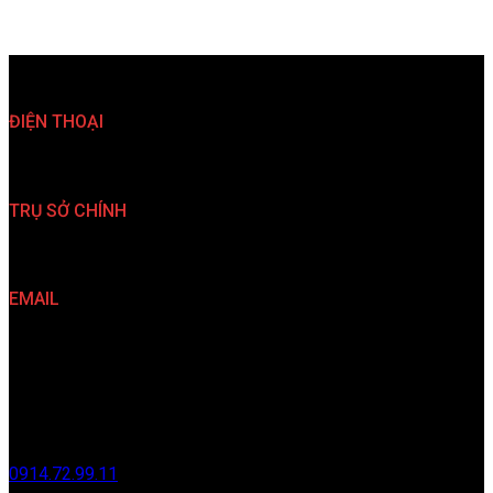
ĐIỆN THOẠI
(024)35 763 567 (024)35 763 527
TRỤ SỞ CHÍNH
33 Nguyễn Đình Chiểu, P. Hai Bà Trưng, TP. Hà Nội
EMAIL
info@kiendovn.net info@redantvn.com
VĂN PHÒNG HÀ NỘI
Thôn 1 Vạn Phúc, Xã Nam Phù, Thành phố Hà Nội.
0914.72.99.11