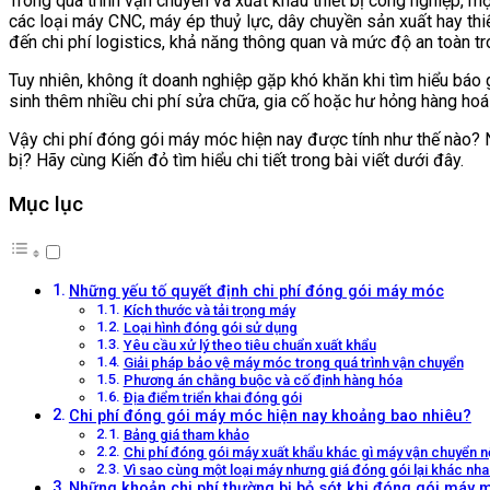
Trong quá trình vận chuyển và xuất khẩu thiết bị công nghiệp,
các loại máy CNC, máy ép thuỷ lực, dây chuyền sản xuất hay thiế
đến chi phí logistics, khả năng thông quan và mức độ an toàn t
Tuy nhiên, không ít doanh nghiệp gặp khó khăn khi tìm hiểu báo
sinh thêm nhiều chi phí sửa chữa, gia cố hoặc hư hỏng hàng hoá 
Vậy chi phí đóng gói máy móc hiện nay được tính như thế nào? 
bị? Hãy cùng Kiến đỏ tìm hiểu chi tiết trong bài viết dưới đây.
Mục lục
Những yếu tố quyết định chi phí đóng gói máy móc
Kích thước và tải trọng máy
Loại hình đóng gói sử dụng
Yêu cầu xử lý theo tiêu chuẩn xuất khẩu
Giải pháp bảo vệ máy móc trong quá trình vận chuyển
Phương án chằng buộc và cố định hàng hóa
Địa điểm triển khai đóng gói
Chi phí đóng gói máy móc hiện nay khoảng bao nhiêu?
Bảng giá tham khảo
Chi phí đóng gói máy xuất khẩu khác gì máy vận chuyển nộ
Vì sao cùng một loại máy nhưng giá đóng gói lại khác nha
Những khoản chi phí thường bị bỏ sót khi đóng gói máy 