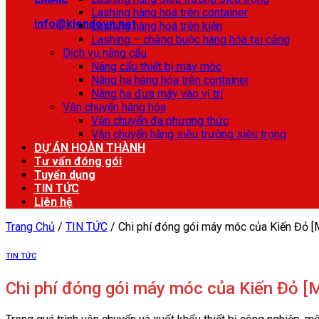
Lashing hàng hoá trên container
info@kiendovn.net
Lashing hàng hoá trên kiện
Lashing – chằng buộc hàng hóa tại cảng
Dịch vụ nâng cẩu
Nâng cẩu thiết bị máy móc
Nâng hạ hàng hóa trên container
Nâng hạ đưa máy vào vị trí
Vận chuyển hàng hóa
Vận chuyển đa phương thức
Vận chuyển hàng siêu trường siêu trọng
DỰ ÁN HOÀN THÀNH
Tư vấn đóng gói
Tuyển dụng
TIN TỨC
Liên hệ
Trang Chủ
/
TIN TỨC
/
Chi phí đóng gói máy móc của Kiến Đỏ 
TIN TỨC
Chi phí đóng gói máy móc của Kiến Đỏ 