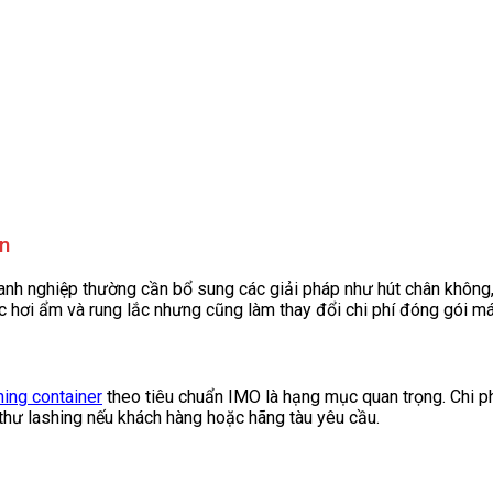
ển
oanh nghiệp thường cần bổ sung các giải pháp như hút chân không,
 hơi ẩm và rung lắc nhưng cũng làm thay đổi chi phí đóng gói m
hing container
theo tiêu chuẩn IMO là hạng mục quan trọng. Chi p
 thư lashing nếu khách hàng hoặc hãng tàu yêu cầu.