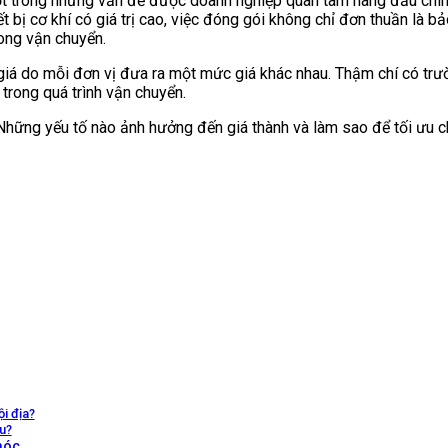
 một trong những vấn đề được doanh nghiệp quan tâm hàng đầu chí
t bị cơ khí có giá trị cao, việc đóng gói không chỉ đơn thuần là 
rong vận chuyển.
 giá do mỗi đơn vị đưa ra một mức giá khác nhau. Thậm chí có trư
trong quá trình vận chuyển.
Những yếu tố nào ảnh hưởng đến giá thành và làm sao để tối ưu c
i địa?
u?
móc