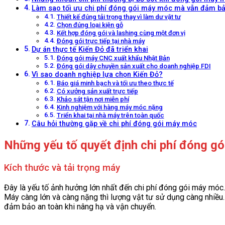
Làm sao tối ưu chi phí đóng gói máy móc mà vẫn đảm bả
Thiết kế đúng tải trọng thay vì làm dư vật tư
Chọn đúng loại kiện gỗ
Kết hợp đóng gói và lashing cùng một đơn vị
Đóng gói trực tiếp tại nhà máy
Dự án thực tế Kiến Đỏ đã triển khai
Đóng gói máy CNC xuất khẩu Nhật Bản
Đóng gói dây chuyền sản xuất cho doanh nghiệp FDI
Vì sao doanh nghiệp lựa chọn Kiến Đỏ?
Báo giá minh bạch và tối ưu theo thực tế
Có xưởng sản xuất trực tiếp
Khảo sát tận nơi miễn phí
Kinh nghiệm với hàng máy móc nặng
Triển khai tại nhà máy trên toàn quốc
Câu hỏi thường gặp về chi phí đóng gói máy móc
Những yếu tố quyết định chi phí đóng g
Kích thước và tải trọng máy
Đây là yếu tố ảnh hưởng lớn nhất đến chi phí đóng gói máy móc.
Máy càng lớn và càng nặng thì lượng vật tư sử dụng càng nhiều. 
đảm bảo an toàn khi nâng hạ và vận chuyển.