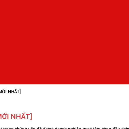
[MỚI NHẤT]
[MỚI NHẤT]