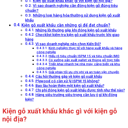
Kiện gỗ xuất khẩu khác gì với kiện gỗ nội địa?
Vì sao doanh nghiệp cần đóng kiện gỗ đúng tiêu
chuẩn?
Những loại hàng hóa thường sử dụng kiện gỗ xuất
khẩu
Kiện gỗ xuất khẩu cần những gì để đạt chuẩn?
Những lỗi thường gặp khi đóng kiện gỗ xuất khẩu
Checklist kiểm tra kiện gỗ xuất khẩu trước khi giao
hàng
Vì sao doanh nghiệp nên chọn Kiến Đỏ?
Kinh nghiệm thực tế với hàng xuất khẩu và hàng
công nghiệp
Hiểu rõ tiêu chuẩn ISPM 15 và tiêu chuẩn IMO
Có xưởng sản xuất pallet và thùng gỗ trực tiếp
Triển khai nhanh tại nhà máy, cảng biển và khu
công nghiệp
Giải pháp tối ưu chi phí và an toàn vận chuyển
Câu hỏi thường gặp về kiện gỗ xuất khẩu
Plywood có cần xử lý ISPM 15 không?
Bao lâu hoàn thiện một kiện gỗ xuất khẩu?
Chi phí đóng kiện gỗ xuất khẩu được tính như thế nào?
Hàng siêu trường siêu trọng cần lưu ý gì khi đóng
kiện?
Kiện gỗ xuất khẩu khác gì với kiện gỗ
nội địa?