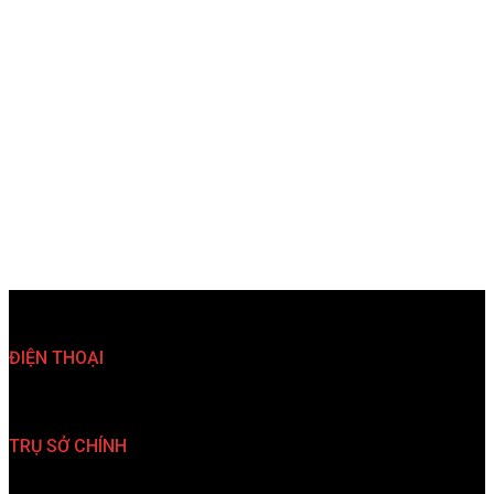
ĐIỆN THOẠI
(024)35 763 567 (024)35 763 527
TRỤ SỞ CHÍNH
33 Nguyễn Đình Chiểu, P. Hai Bà Trưng, TP. Hà Nội