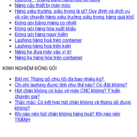
Nâng cẩu thiết bị máy móc
Hàng siêu trường, siêu trọng là gì? Quy định và dịch vụ
về vận chuyển hàng siêu trường siêu trọng, hàng quá khổ
Đóng gói bằng màng co nhiệt
Đóng gói hàng hóa xuất khẩu
Đóng gói hàng nguy hiểm
Lashing hàng hoá trên container
Lashing hàng hoá trên kiện
Nâng hạ đưa máy vào vị trí
Nâng hạ hàng hóa trên container
KINH NGHIỆM ĐÓNG GÓI
Bật mí: Thùng gỗ chịu tối đa bao nhiêu kg?
Chi phí lashing được tính như thế nào? Có đắt không?
Hút chân không có bảo vệ máy CNC không? Ý kiến
chuyên gia?
Thắc mắc: Có kết hợp hút chân không và thùng gỗ được
không?
Khi nào nên hút chân không hàng hoá? Khi nào nên
TRÁNH