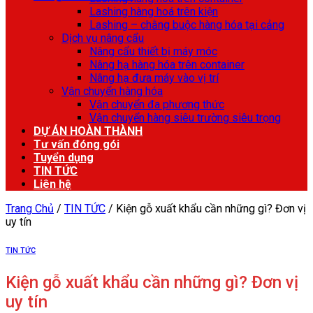
Lashing hàng hoá trên kiện
Lashing – chằng buộc hàng hóa tại cảng
Dịch vụ nâng cẩu
Nâng cẩu thiết bị máy móc
Nâng hạ hàng hóa trên container
Nâng hạ đưa máy vào vị trí
Vận chuyển hàng hóa
Vận chuyển đa phương thức
Vận chuyển hàng siêu trường siêu trọng
DỰ ÁN HOÀN THÀNH
Tư vấn đóng gói
Tuyển dụng
TIN TỨC
Liên hệ
Trang Chủ
/
TIN TỨC
/
Kiện gỗ xuất khẩu cần những gì? Đơn vị
uy tín
TIN TỨC
Kiện gỗ xuất khẩu cần những gì? Đơn vị
uy tín