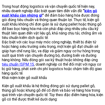
Trong hoạt động logistics và vận chuyển quốc tế hiện nay,
nhiều doanh nghiệp đặc biệt quan tâm đến vấn đề
“
kiện gỗ
xuất khẩu cần những gì
”
để đảm bảo hàng hóa được đóng
gói đúng tiêu chuẩn và thông quan thuận lợi. Thực tế, kiện gỗ
xuất khẩu không chỉ đơn giản là sử dụng pallet hoặc thùng gỗ
để bao bọc hàng hóa mà còn phải đáp ứng nhiều yêu cầu kỹ
thuật liên quan đến vật liệu gỗ, khả năng chịu tải, chống ẩm và
tiêu chuẩn kiểm dịch quốc tế.
Đặc biệt với các loại máy móc công nghiệp, thiết bị điện tử
hoặc hàng siêu trường siêu trọng, một kiện gỗ đạt chuẩn sẽ
giúp hạn chế rung lắc, va đập và giảm nguy cơ hư hỏng trong
suốt quá trình vận chuyển đường bộ, đường biển và đường
hàng không. Nếu đóng gói sai kỹ thuật hoặc không đáp ứng
tiêu chuẩn ISPM 15
, doanh nghiệp có thể đối mặt với nguy cơ
bị giữ hàng, phát sinh chi phí logistics hoặc chậm tiến độ giao
hàng quốc tế.
Khái niệm kiện gỗ xuất khẩu
Kiện gỗ xuất khẩu là hệ thống đóng gói sử dụng pallet gỗ,
thùng gỗ hoặc khung gỗ để cố định và bảo vệ hàng hóa trong
quá trình vận chuyển quốc tế. Tùy theo đặc điểm hàng hóa, kiện
gỗ có thể được thiết kế dưới dạng: