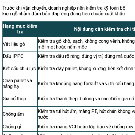
Trước khi vận chuyển, doanh nghiệp nên kiểm tra kỹ toàn bộ
kiện gỗ nhằm đảm bảo đáp ứng đúng tiêu chuẩn xuất khẩu.
Hạng mục kiểm
Nội dung cần kiểm tra chi t
tra
Kiểm tra gỗ khô, sạch, không cong vênh, không
Vật liệu gỗ
mối mọt hoặc nấm mốc
Dấu IPPC
Kiểm tra dấu rõ ràng, đúng vị trí, đúng mã quốc 
Kết cấu chịu lực
Kiểm tra đáy pallet, khung xương, liên kết đinh 
Chân pallet và
Kiểm tra khoảng nâng forklift và vị trí cẩu hàng
nâng hạ
Gia cố thép
Kiểm tra thanh thép, bulong và các điểm gia cố
Kiểm tra túi hút ẩm, màng PE, hút chân không v
Chống ẩm
nước
Chống gỉ
Kiểm tra màng VCI hoặc lớp bảo vệ chống oxy